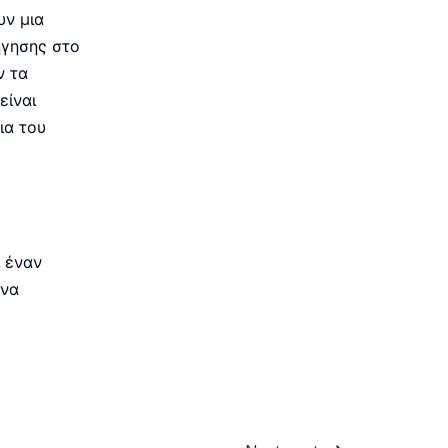
υν μια
ήγησης στο
ν τα
είναι
ια του
 έναν
ένα