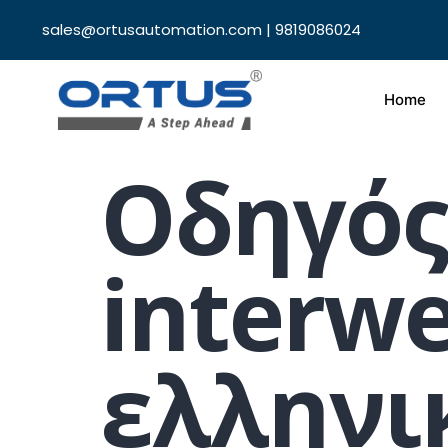
sales@ortusautomation.com | 9819086024
Home
Οδηγός
interw
ελληνι