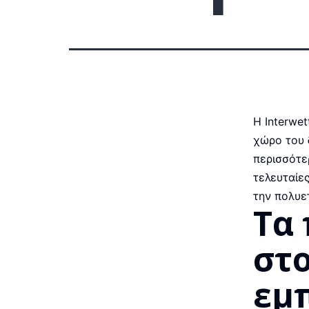
Η Interwe
χώρο του 
περισσότε
τελευταίε
την πολυε
Τα
στ
εμ