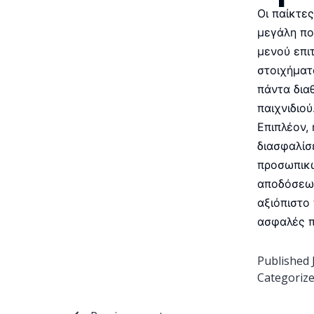
Οι παίκτε
μεγάλη πο
μενού επι
στοιχήματ
πάντα δια
παιχνιδιού
Επιπλέον,
διασφαλίσ
προσωπικώ
αποδόσεων
αξιόπιστο
ασφαλές π
Published
Categoriz