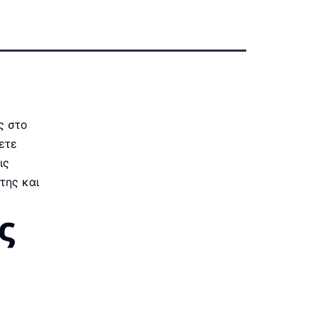
ς στο
ετε
ις
της και
ς