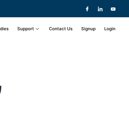
dies
Support
Contact Us
Signup
Login
ν