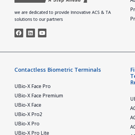
A
P
we are dedicated to provide Innovative ACS & TA
Pr
solutions to our partners
Contactless Biometric Terminals
F
T
R
UBio-X Face Pro
UBio-X Face Premium
UB
UBio-X Face
AC
UBio-X Pro2
A
UBio-X Pro
A
UBio-X Pro Lite