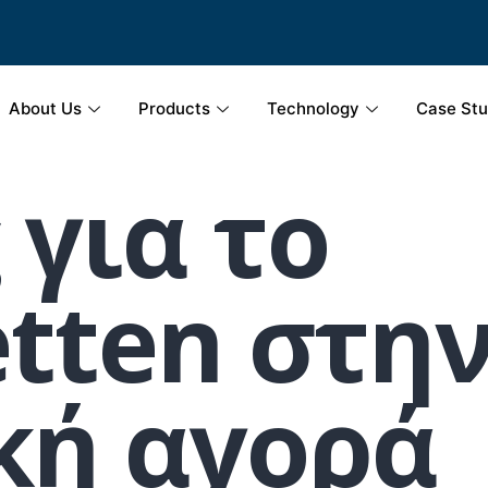
About Us
Products
Technology
Case Stu
 για το
etten στη
κή αγορά