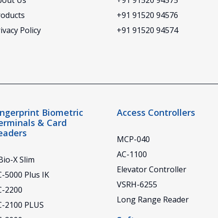
bout Us
+91 91520 94575
roducts
+91 91520 94576
ivacy Policy
+91 91520 94574
ingerprint Biometric
Access Controllers
erminals & Card
eaders
MCP-040
AC-1100
io-X Slim
Elevator Controller
-5000 Plus IK
VSRH-6255
C-2200
Long Range Reader
C-2100 PLUS