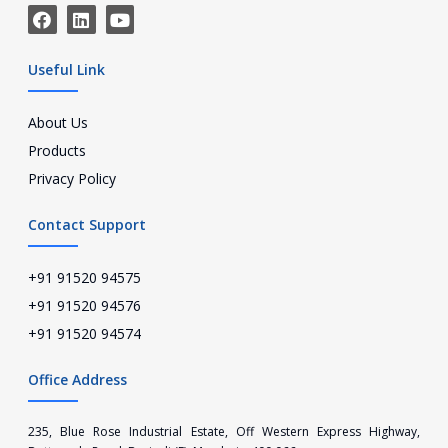
Useful Link
About Us
Products
Privacy Policy
Contact Support
+91 91520 94575
+91 91520 94576
+91 91520 94574
Office Address
235, Blue Rose Industrial Estate, Off Western Express Highway,