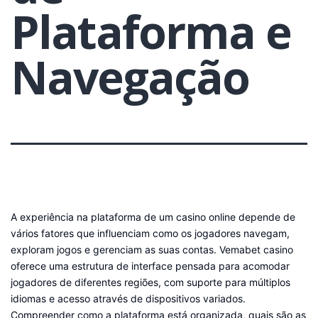
Plataforma e
Navegação
A experiência na plataforma de um casino online depende de
vários fatores que influenciam como os jogadores navegam,
exploram jogos e gerenciam as suas contas. Vemabet casino
oferece uma estrutura de interface pensada para acomodar
jogadores de diferentes regiões, com suporte para múltiplos
idiomas e acesso através de dispositivos variados.
Compreender como a plataforma está organizada, quais são as