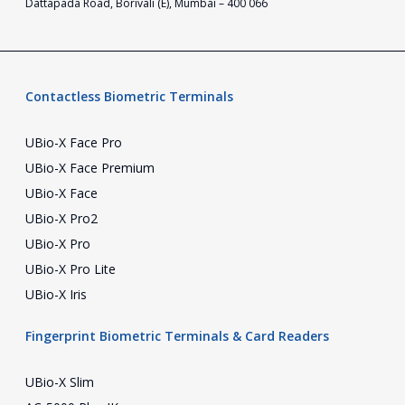
Dattapada Road, Borivali (E), Mumbai – 400 066
Contactless Biometric Terminals
UBio-X Face Pro
UBio-X Face Premium
UBio-X Face
UBio-X Pro2
UBio-X Pro
UBio-X Pro Lite
UBio-X Iris
Fingerprint Biometric Terminals & Card Readers
UBio-X Slim